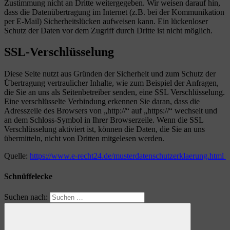
Zustimmung nicht an Dritte weitergegeben. Wir weisen darauf hin,
dass die Datenübertragung im Internet (z.B. bei der Kommunikation
per E-Mail) Sicherheitslücken aufweisen kann. Ein lückenloser
Schutz der Daten vor dem Zugriff durch Dritte ist nicht möglich.
SSL-Verschlüsselung
Diese Seite nutzt aus Gründen der Sicherheit und zum Schutz der
Übertragung vertraulicher Inhalte, wie zum Beispiel der Anfragen,
die Sie an uns als Seitenbetreiber senden, eine SSL Verschlüsselung.
Eine verschlüsselte Verbindung erkennen Sie daran, dass die
Adresszeile des Browsers von „http://“ auf „https://“ wechselt und
an dem Schloss-Symbol in Ihrer Browserzeile. Wenn die SSL
Verschlüsselung aktiviert ist, können die Daten, die Sie an uns
übermitteln, nicht von Dritten mitgelesen werden.
Quelle:
https://www.e-recht24.de/musterdatenschutzerklaerung.html
Schnüffelecke
Suchen nach: