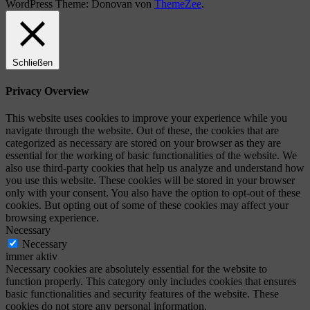
WordPress Theme: Donovan von
ThemeZee
.
Schließen
Privacy Overview
This website uses cookies to improve your experience while you
navigate through the website. Out of these, the cookies that are
categorized as necessary are stored on your browser as they are
essential for the working of basic functionalities of the website. We
also use third-party cookies that help us analyze and understand how
you use this website. These cookies will be stored in your browser
only with your consent. You also have the option to opt-out of these
cookies. But opting out of some of these cookies may affect your
browsing experience.
Necessary
Necessary
immer aktiv
Necessary cookies are absolutely essential for the website to
function properly. This category only includes cookies that ensures
basic functionalities and security features of the website. These
cookies do not store any personal information.