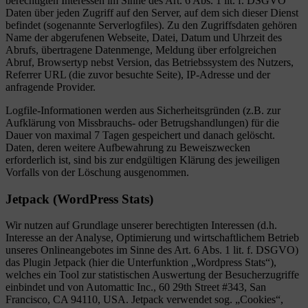
berechtigten Interessen im Sinne des Art. 6 Abs. 1 lit. f. DSGVO
Daten über jeden Zugriff auf den Server, auf dem sich dieser Dienst
befindet (sogenannte Serverlogfiles). Zu den Zugriffsdaten gehören
Name der abgerufenen Webseite, Datei, Datum und Uhrzeit des
Abrufs, übertragene Datenmenge, Meldung über erfolgreichen
Abruf, Browsertyp nebst Version, das Betriebssystem des Nutzers,
Referrer URL (die zuvor besuchte Seite), IP-Adresse und der
anfragende Provider.
Logfile-Informationen werden aus Sicherheitsgründen (z.B. zur
Aufklärung von Missbrauchs- oder Betrugshandlungen) für die
Dauer von maximal 7 Tagen gespeichert und danach gelöscht.
Daten, deren weitere Aufbewahrung zu Beweiszwecken
erforderlich ist, sind bis zur endgültigen Klärung des jeweiligen
Vorfalls von der Löschung ausgenommen.
Jetpack (WordPress Stats)
Wir nutzen auf Grundlage unserer berechtigten Interessen (d.h.
Interesse an der Analyse, Optimierung und wirtschaftlichem Betrieb
unseres Onlineangebotes im Sinne des Art. 6 Abs. 1 lit. f. DSGVO)
das Plugin Jetpack (hier die Unterfunktion „Wordpress Stats“),
welches ein Tool zur statistischen Auswertung der Besucherzugriffe
einbindet und von Automattic Inc., 60 29th Street #343, San
Francisco, CA 94110, USA. Jetpack verwendet sog. „Cookies“,