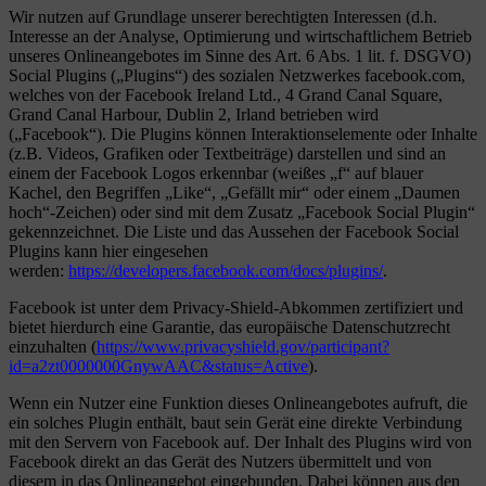
Wir nutzen auf Grundlage unserer berechtigten Interessen (d.h.
Interesse an der Analyse, Optimierung und wirtschaftlichem Betrieb
unseres Onlineangebotes im Sinne des Art. 6 Abs. 1 lit. f. DSGVO)
Social Plugins („Plugins“) des sozialen Netzwerkes facebook.com,
welches von der Facebook Ireland Ltd., 4 Grand Canal Square,
Grand Canal Harbour, Dublin 2, Irland betrieben wird
(„Facebook“). Die Plugins können Interaktionselemente oder Inhalte
(z.B. Videos, Grafiken oder Textbeiträge) darstellen und sind an
einem der Facebook Logos erkennbar (weißes „f“ auf blauer
Kachel, den Begriffen „Like“, „Gefällt mir“ oder einem „Daumen
hoch“-Zeichen) oder sind mit dem Zusatz „Facebook Social Plugin“
gekennzeichnet. Die Liste und das Aussehen der Facebook Social
Plugins kann hier eingesehen
werden:
https://developers.facebook.com/docs/plugins/
.
Facebook ist unter dem Privacy-Shield-Abkommen zertifiziert und
bietet hierdurch eine Garantie, das europäische Datenschutzrecht
einzuhalten (
https://www.privacyshield.gov/participant?
id=a2zt0000000GnywAAC&status=Active
).
Wenn ein Nutzer eine Funktion dieses Onlineangebotes aufruft, die
ein solches Plugin enthält, baut sein Gerät eine direkte Verbindung
mit den Servern von Facebook auf. Der Inhalt des Plugins wird von
Facebook direkt an das Gerät des Nutzers übermittelt und von
diesem in das Onlineangebot eingebunden. Dabei können aus den