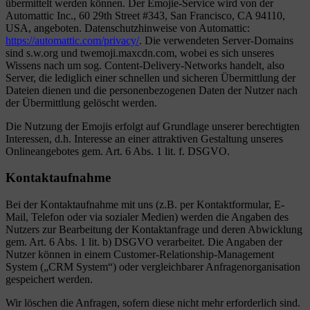
übermittelt werden können. Der Emojie-Service wird von der
Automattic Inc., 60 29th Street #343, San Francisco, CA 94110,
USA, angeboten. Datenschutzhinweise von Automattic:
https://automattic.com/privacy/
. Die verwendeten Server-Domains
sind s.w.org und twemoji.maxcdn.com, wobei es sich unseres
Wissens nach um sog. Content-Delivery-Networks handelt, also
Server, die lediglich einer schnellen und sicheren Übermittlung der
Dateien dienen und die personenbezogenen Daten der Nutzer nach
der Übermittlung gelöscht werden.
Die Nutzung der Emojis erfolgt auf Grundlage unserer berechtigten
Interessen, d.h. Interesse an einer attraktiven Gestaltung unseres
Onlineangebotes gem. Art. 6 Abs. 1 lit. f. DSGVO.
Kontaktaufnahme
Bei der Kontaktaufnahme mit uns (z.B. per Kontaktformular, E-
Mail, Telefon oder via sozialer Medien) werden die Angaben des
Nutzers zur Bearbeitung der Kontaktanfrage und deren Abwicklung
gem. Art. 6 Abs. 1 lit. b) DSGVO verarbeitet. Die Angaben der
Nutzer können in einem Customer-Relationship-Management
System („CRM System“) oder vergleichbarer Anfragenorganisation
gespeichert werden.
Wir löschen die Anfragen, sofern diese nicht mehr erforderlich sind.