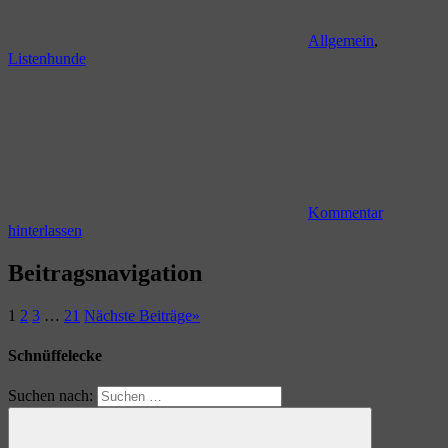
Allgemein
,
Listenhunde
Kommentar
hinterlassen
Beitragsnavigation
1
2
3
…
21
Nächste Beiträge
»
Schnüffelecke
Suchen nach: