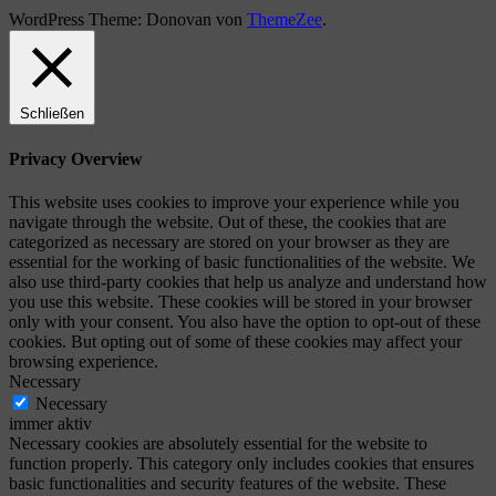
WordPress Theme: Donovan von
ThemeZee
.
Schließen
Privacy Overview
This website uses cookies to improve your experience while you
navigate through the website. Out of these, the cookies that are
categorized as necessary are stored on your browser as they are
essential for the working of basic functionalities of the website. We
also use third-party cookies that help us analyze and understand how
you use this website. These cookies will be stored in your browser
only with your consent. You also have the option to opt-out of these
cookies. But opting out of some of these cookies may affect your
browsing experience.
Necessary
Necessary
immer aktiv
Necessary cookies are absolutely essential for the website to
function properly. This category only includes cookies that ensures
basic functionalities and security features of the website. These