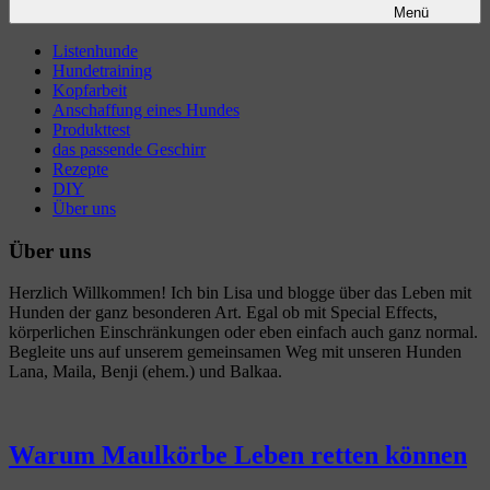
Menü
Listenhunde
Hundetraining
Kopfarbeit
Anschaffung eines Hundes
Produkttest
das passende Geschirr
Rezepte
DIY
Über uns
Über uns
Herzlich Willkommen! Ich bin Lisa und blogge über das Leben mit
Hunden der ganz besonderen Art. Egal ob mit Special Effects,
körperlichen Einschränkungen oder eben einfach auch ganz normal.
Begleite uns auf unserem gemeinsamen Weg mit unseren Hunden
Lana, Maila, Benji (ehem.) und Balkaa.
Warum Maulkörbe Leben retten können