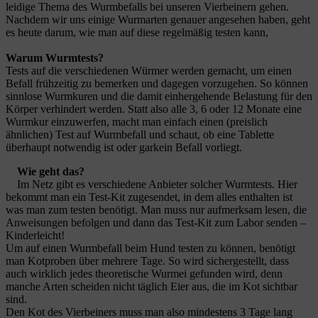
leidige Thema des Wurmbefalls bei unseren Vierbeinern gehen.
Nachdem wir uns einige Wurmarten genauer angesehen haben, geht
es heute darum, wie man auf diese regelmäßig testen kann,
Warum Wurmtests?
Tests auf die verschiedenen Würmer werden gemacht, um einen
Befall frühzeitig zu bemerken und dagegen vorzugehen. So können
sinnlose Wurmkuren und die damit einhergehende Belastung für den
Körper verhindert werden. Statt also alle 3, 6 oder 12 Monate eine
Wurmkur einzuwerfen, macht man einfach einen (preislich
ähnlichen) Test auf Wurmbefall und schaut, ob eine Tablette
überhaupt notwendig ist oder garkein Befall vorliegt.
Wie geht das?
Im Netz gibt es verschiedene Anbieter solcher Wurmtests. Hier
bekommt man ein Test-Kit zugesendet, in dem alles enthalten ist
was man zum testen benötigt. Man muss nur aufmerksam lesen, die
Anweisungen befolgen und dann das Test-Kit zum Labor senden –
Kinderleicht!
Um auf einen Wurmbefall beim Hund testen zu können, benötigt
man Kotproben über mehrere Tage. So wird sichergestellt, dass
auch wirklich jedes theoretische Wurmei gefunden wird, denn
manche Arten scheiden nicht täglich Eier aus, die im Kot sichtbar
sind.
Den Kot des Vierbeiners muss man also mindestens 3 Tage lang