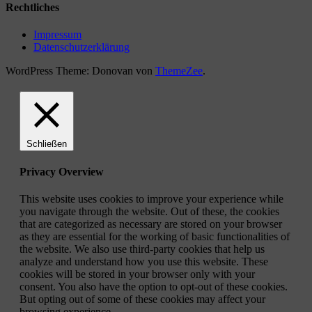
Rechtliches
Impressum
Datenschutzerklärung
WordPress Theme: Donovan von
ThemeZee
.
Schließen
Privacy Overview
This website uses cookies to improve your experience while
you navigate through the website. Out of these, the cookies
that are categorized as necessary are stored on your browser
as they are essential for the working of basic functionalities of
the website. We also use third-party cookies that help us
analyze and understand how you use this website. These
cookies will be stored in your browser only with your
consent. You also have the option to opt-out of these cookies.
But opting out of some of these cookies may affect your
browsing experience.