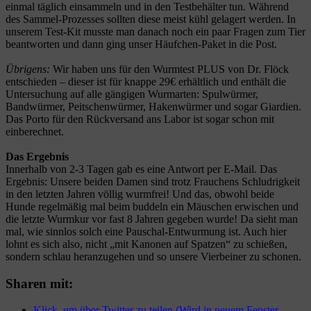
einmal täglich einsammeln und in den Testbehälter tun. Während
des Sammel-Prozesses sollten diese meist kühl gelagert werden. In
unserem Test-Kit musste man danach noch ein paar Fragen zum Tier
beantworten und dann ging unser Häufchen-Paket in die Post.
Übrigens:
Wir haben uns für den Wurmtest PLUS von Dr. Flöck
entschieden – dieser ist für knappe 29€ erhältlich und enthält die
Untersuchung auf alle gängigen Wurmarten: Spulwürmer,
Bandwürmer, Peitschenwürmer, Hakenwürmer und sogar Giardien.
Das Porto für den Rückversand ans Labor ist sogar schon mit
einberechnet.
Das Ergebnis
Innerhalb von 2-3 Tagen gab es eine Antwort per E-Mail. Das
Ergebnis: Unsere beiden Damen sind trotz Frauchens Schludrigkeit
in den letzten Jahren völlig wurmfrei! Und das, obwohl beide
Hunde regelmäßig mal beim buddeln ein Mäuschen erwischen und
die letzte Wurmkur vor fast 8 Jahren gegeben wurde! Da sieht man
mal, wie sinnlos solch eine Pauschal-Entwurmung ist. Auch hier
lohnt es sich also, nicht „mit Kanonen auf Spatzen“ zu schießen,
sondern schlau heranzugehen und so unsere Vierbeiner zu schonen.
Sharen mit:
Klick, um über Twitter zu teilen (Wird in neuem Fenster