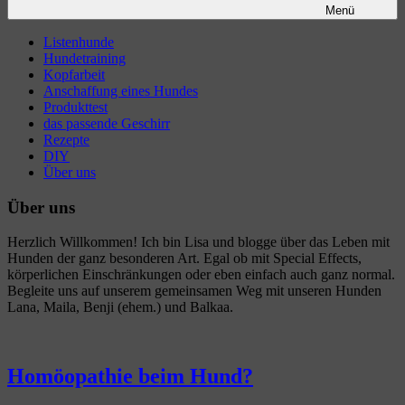
Menü
Listenhunde
Hundetraining
Kopfarbeit
Anschaffung eines Hundes
Produkttest
das passende Geschirr
Rezepte
DIY
Über uns
Über uns
Herzlich Willkommen! Ich bin Lisa und blogge über das Leben mit
Hunden der ganz besonderen Art. Egal ob mit Special Effects,
körperlichen Einschränkungen oder eben einfach auch ganz normal.
Begleite uns auf unserem gemeinsamen Weg mit unseren Hunden
Lana, Maila, Benji (ehem.) und Balkaa.
Homöopathie beim Hund?