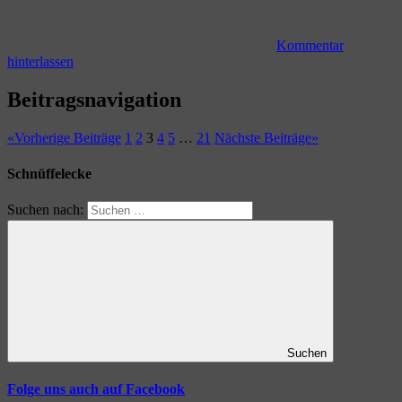
Kommentar
hinterlassen
Beitragsnavigation
«
Vorherige Beiträge
1
2
3
4
5
…
21
Nächste Beiträge
»
Schnüffelecke
Suchen nach:
Suchen
Folge uns auch auf Facebook