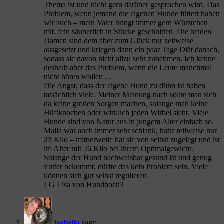
Thema ist und nicht gern darüber gesprochen wird. Das
Problem, wenn jemand die eigenen Hunde füttert haben
wir auch – mein Vater bringt immer gern Würstchen
mit, fein säuberlich in Stücke geschnitten. Die beiden
Damen sind dem aber zum Glück nur zeitweise
ausgesetzt und kriegen dann ein paar Tage Diät danach,
sodass sie davon nicht allzu sehr zunehmen. Ich kenne
deshalb aber das Problem, wenn die Leute manchmal
nicht hören wollen…
Die Angst, dass der eigene Hund zu dünn ist haben
tatsächlich viele. Meiner Meinung nach sollte man sich
da keine großen Sorgen machen, solange man keine
Hüftknochen oder wirklich jeden Wirbel sieht. Viele
Hunde sind von Natur aus in jungem Alter einfach so.
Maila war auch immer sehr schlank, hatte teilweise nur
23 Kilo – mittlerweile hat sie von selbst zugelegt und ist
im Alter mit 26 Kilo bei ihrem Optimalgewicht.
Solange der Hund nachweisbar gesund ist und genug
Futter bekommt, dürfte das kein Problem sein. Viele
können sich gut selbst regulieren.
LG Lisa von Hundhoch3
Isabella
sagt: