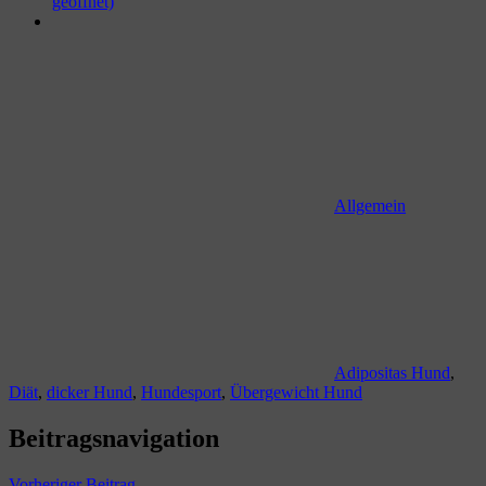
geöffnet)
Allgemein
Adipositas Hund
,
Diät
,
dicker Hund
,
Hundesport
,
Übergewicht Hund
Beitragsnavigation
Vorheriger Beitrag