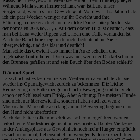
Rasse, den Fressgewohnheiten oder einfach dem Hundetyp liegen.
Während Maila schon immer schlank war, ist Lana unser
Sorgenkind, wenn es ums Gewicht geht. Vor etwa 1 1/2 Jahren habe
ich ein paar Wochen weniger auf ihr Gewicht und ihre
Fütterungsmenge geachtet und die dicke Dame hatte plötzlich statt
der normalen 26 Kilo, 31,5! Auf dem oberen Bild ist deutlich, dass
man bei Lana weder Rippen sieht, noch eine Taille vorhanden ist.
Auch die Bauchlinie steigt nicht mehr bedeutend an. Sie ist
übergewichtig, und das klar und deutlich!
Man sollte das Gewicht also immer im Auge behalten und
regelmäßig kontrollieren. Doch was tun, wenn der Dackel schon in
den Brunnen gefallen ist und sein Bauch über den Boden schleift?
Diät und Sport
Tatsächlich ist es bei den meisten Vierbeinern ziemlich leicht, sie
wieder ins Optimalgewicht zurück zu bekommen. Die leichte
Reduzierung der Futtermenge und mehr Bewegung sind bei vielen
schon der Schlüssel zum Erfolg. Aber Achtung: Die meisten Hunde
sind nicht nur übergewichtig, sondern haben auch zu wenig
Muskulatur. Man sollte also langsam mit Bewegung beginnen und
den Hund nicht überfordern.
Auch das Futter sollte nur schrittweise heruntergefahren werden,
jedoch eine Mindestmenge nicht unterschreiten. Hat der Vierbeiner
in der Anfangsphase aus Gewohnheit noch mehr Hunger, empfiehlt
es sich manchmal, Lebensmittel mit wenigen Kalorien zuzuführen,