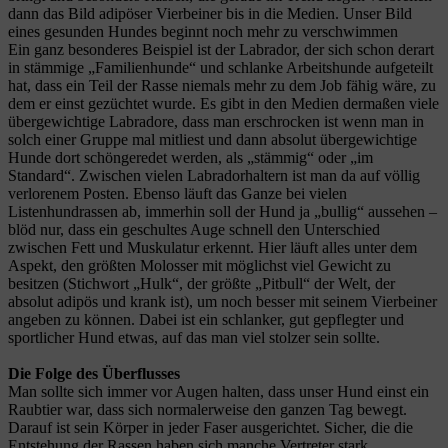
dann das Bild adipöser Vierbeiner bis in die Medien. Unser Bild
eines gesunden Hundes beginnt noch mehr zu verschwimmen
Ein ganz besonderes Beispiel ist der Labrador, der sich schon derart
in stämmige „Familienhunde“ und schlanke Arbeitshunde aufgeteilt
hat, dass ein Teil der Rasse niemals mehr zu dem Job fähig wäre, zu
dem er einst gezüchtet wurde. Es gibt in den Medien dermaßen viele
übergewichtige Labradore, dass man erschrocken ist wenn man in
solch einer Gruppe mal mitliest und dann absolut übergewichtige
Hunde dort schöngeredet werden, als „stämmig“ oder „im
Standard“. Zwischen vielen Labradorhaltern ist man da auf völlig
verlorenem Posten. Ebenso läuft das Ganze bei vielen
Listenhundrassen ab, immerhin soll der Hund ja „bullig“ aussehen –
blöd nur, dass ein geschultes Auge schnell den Unterschied
zwischen Fett und Muskulatur erkennt. Hier läuft alles unter dem
Aspekt, den größten Molosser mit möglichst viel Gewicht zu
besitzen (Stichwort „Hulk“, der größte „Pitbull“ der Welt, der
absolut adipös und krank ist), um noch besser mit seinem Vierbeiner
angeben zu können. Dabei ist ein schlanker, gut gepflegter und
sportlicher Hund etwas, auf das man viel stolzer sein sollte.
Die Folge des Überflusses
Man sollte sich immer vor Augen halten, dass unser Hund einst ein
Raubtier war, dass sich normalerweise den ganzen Tag bewegt.
Darauf ist sein Körper in jeder Faser ausgerichtet. Sicher, die die
Entstehung der Rassen haben sich manche Vertreter stark