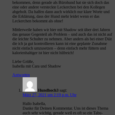
bekommen, denn gerade als Bürohund hat sie sich doch das
eine oder andere versteckte Leckerchen bei den Kollegen
abgeholt. Da halfen dann auch wirklich nur klare Worte und
die Erklärung, dass der Hund mehr leidet wenn er das
Leckerchen bekommt als ohne!
Mittlerweile haben wir hier mit Shadow seit über drei Jahren
das genaue Gegenteil als Problem – und auch das ist nicht auf
die leichte Schulter zu nehmen. Aber anders als bei einer Diät
die ich ja gut kontrollieren kann ist eine geplante Zunahme
nicht einfach umzusetzen – denn einfach mehr füttern und
kalorienhaltiger ist hier nicht hilfreich!
Liebe Grüße,
Isabella mit Cara und Shadow
Antworten
Hundhoch3
sagt:
März 27, 2021 um 2:19 p.m. Uhr
Hallo Isabella,
Danke für Deinen Kommentar. Uns ist dieses Thema
auch sehr wichtig, gerade weil es oft so ein Tabu-