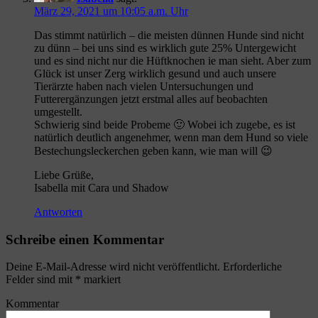
März 29, 2021 um 10:05 a.m. Uhr
Das stimmt natürlich – die meisten dünnen Hunde sind nicht
zu dünn – bei uns sind es wirklich gute 25% Untergewicht
und es sind nicht nur die Hüftknochen ie man sieht. Aber zum
Glück ist unser Zerg wirklich gesund und auch unsere
Tierärzte haben nach vielen Untersuchungen und
Futterergänzungen jetzt erstmal alles auf beobachten
umgestellt.
Schwierig sind beide Probeme 🙂 Wobei ich zugebe, es ist
natürlich deutlich angenehmer, wenn man dem Hund so viele
Bestechungsleckerchen geben kann, wie man will 😉
Liebe Grüße,
Isabella mit Cara und Shadow
Antworten
Schreibe einen Kommentar
Deine E-Mail-Adresse wird nicht veröffentlicht.
Erforderliche
Felder sind mit
*
markiert
Kommentar