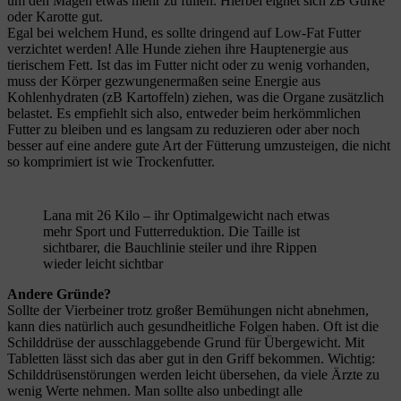
um den Magen etwas mehr zu füllen. Hierbei eignet sich zB Gurke
oder Karotte gut.
Egal bei welchem Hund, es sollte dringend auf Low-Fat Futter
verzichtet werden! Alle Hunde ziehen ihre Hauptenergie aus
tierischem Fett. Ist das im Futter nicht oder zu wenig vorhanden,
muss der Körper gezwungenermaßen seine Energie aus
Kohlenhydraten (zB Kartoffeln) ziehen, was die Organe zusätzlich
belastet. Es empfiehlt sich also, entweder beim herkömmlichen
Futter zu bleiben und es langsam zu reduzieren oder aber noch
besser auf eine andere gute Art der Fütterung umzusteigen, die nicht
so komprimiert ist wie Trockenfutter.
Lana mit 26 Kilo – ihr Optimalgewicht nach etwas
mehr Sport und Futterreduktion. Die Taille ist
sichtbarer, die Bauchlinie steiler und ihre Rippen
wieder leicht sichtbar
Andere Gründe?
Sollte der Vierbeiner trotz großer Bemühungen nicht abnehmen,
kann dies natürlich auch gesundheitliche Folgen haben. Oft ist die
Schilddrüse der ausschlaggebende Grund für Übergewicht. Mit
Tabletten lässt sich das aber gut in den Griff bekommen. Wichtig:
Schilddrüsenstörungen werden leicht übersehen, da viele Ärzte zu
wenig Werte nehmen. Man sollte also unbedingt alle