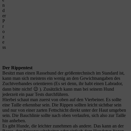
n
d
er
P
r
o
z
e
ss
Der Rippentest
Besitzt man einen Rassehund der größentechnisch im Standard ist,
kann man sich meistens ein wenig an den Gewichtsangaben des
Zuchtverbandes orientieren (Es sei denn, ihr habt einen Labrador,
dann bitte nicht! 😉 ). Zusätzlich kann man bei seinem Hund
jederzeit ein paar Tests durchführen.
Hierbei schaut man zuerst von oben auf den Vierbeiner. Es sollte
eine Taille erkennbar sein. Die Rippen sollten leicht sichtbar sein
und nur von einer zarten Fettschicht direkt unter der Haut umgeben
sein. Die Bauchlinie sollte nach oben verlaufen, sich also zur Taille
hin anheben.
Es gibt Hunde, die leichter zunehmen als andere. Das kann an der