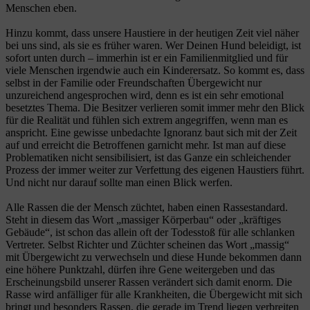
Menschen eben.
Hinzu kommt, dass unsere Haustiere in der heutigen Zeit viel näher
bei uns sind, als sie es früher waren. Wer Deinen Hund beleidigt, ist
sofort unten durch – immerhin ist er ein Familienmitglied und für
viele Menschen irgendwie auch ein Kinderersatz. So kommt es, dass
selbst in der Familie oder Freundschaften Übergewicht nur
unzureichend angesprochen wird, denn es ist ein sehr emotional
besetztes Thema. Die Besitzer verlieren somit immer mehr den Blick
für die Realität und fühlen sich extrem angegriffen, wenn man es
anspricht. Eine gewisse unbedachte Ignoranz baut sich mit der Zeit
auf und erreicht die Betroffenen garnicht mehr. Ist man auf diese
Problematiken nicht sensibilisiert, ist das Ganze ein schleichender
Prozess der immer weiter zur Verfettung des eigenen Haustiers führt.
Und nicht nur darauf sollte man einen Blick werfen.
Alle Rassen die der Mensch züchtet, haben einen Rassestandard.
Steht in diesem das Wort „massiger Körperbau“ oder „kräftiges
Gebäude“, ist schon das allein oft der Todesstoß für alle schlanken
Vertreter. Selbst Richter und Züchter scheinen das Wort „massig“
mit Übergewicht zu verwechseln und diese Hunde bekommen dann
eine höhere Punktzahl, dürfen ihre Gene weitergeben und das
Erscheinungsbild unserer Rassen verändert sich damit enorm. Die
Rasse wird anfälliger für alle Krankheiten, die Übergewicht mit sich
bringt und besonders Rassen, die gerade im Trend liegen verbreiten