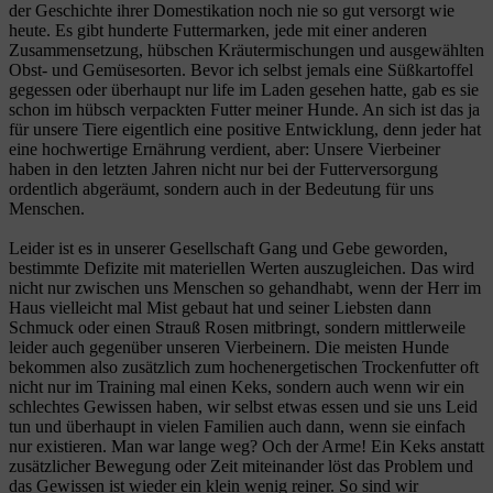
der Geschichte ihrer Domestikation noch nie so gut versorgt wie
heute. Es gibt hunderte Futtermarken, jede mit einer anderen
Zusammensetzung, hübschen Kräutermischungen und ausgewählten
Obst- und Gemüsesorten. Bevor ich selbst jemals eine Süßkartoffel
gegessen oder überhaupt nur life im Laden gesehen hatte, gab es sie
schon im hübsch verpackten Futter meiner Hunde. An sich ist das ja
für unsere Tiere eigentlich eine positive Entwicklung, denn jeder hat
eine hochwertige Ernährung verdient, aber: Unsere Vierbeiner
haben in den letzten Jahren nicht nur bei der Futterversorgung
ordentlich abgeräumt, sondern auch in der Bedeutung für uns
Menschen.
Leider ist es in unserer Gesellschaft Gang und Gebe geworden,
bestimmte Defizite mit materiellen Werten auszugleichen. Das wird
nicht nur zwischen uns Menschen so gehandhabt, wenn der Herr im
Haus vielleicht mal Mist gebaut hat und seiner Liebsten dann
Schmuck oder einen Strauß Rosen mitbringt, sondern mittlerweile
leider auch gegenüber unseren Vierbeinern. Die meisten Hunde
bekommen also zusätzlich zum hochenergetischen Trockenfutter oft
nicht nur im Training mal einen Keks, sondern auch wenn wir ein
schlechtes Gewissen haben, wir selbst etwas essen und sie uns Leid
tun und überhaupt in vielen Familien auch dann, wenn sie einfach
nur existieren. Man war lange weg? Och der Arme! Ein Keks anstatt
zusätzlicher Bewegung oder Zeit miteinander löst das Problem und
das Gewissen ist wieder ein klein wenig reiner. So sind wir