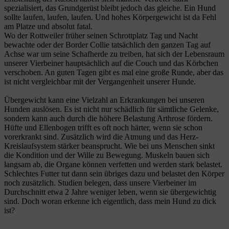
spezialisiert, das Grundgerüst bleibt jedoch das gleiche. Ein Hund
sollte laufen, laufen, laufen. Und hohes Körpergewicht ist da Fehl
am Platze und absolut fatal.
Wo der Rottweiler früher seinen Schrottplatz Tag und Nacht
bewachte oder der Border Collie tatsächlich den ganzen Tag auf
Achse war um seine Schafherde zu treiben, hat sich der Lebensraum
unserer Vierbeiner hauptsächlich auf die Couch und das Körbchen
verschoben. An guten Tagen gibt es mal eine große Runde, aber das
ist nicht vergleichbar mit der Vergangenheit unserer Hunde.
Übergewicht kann eine Vielzahl an Erkrankungen bei unseren
Hunden auslösen. Es ist nicht nur schädlich für sämtliche Gelenke,
sondern kann auch durch die höhere Belastung Arthrose fördern.
Hüfte und Ellenbogen trifft es oft noch härter, wenn sie schon
vorerkrankt sind. Zusätzlich wird die Atmung und das Herz-
Kreislaufsystem stärker beansprucht. Wie bei uns Menschen sinkt
die Kondition und der Wille zu Bewegung. Muskeln bauen sich
langsam ab, die Organe können verfetten und werden stark belastet.
Schlechtes Futter tut dann sein übriges dazu und belastet den Körper
noch zusätzlich. Studien belegen, dass unsere Vierbeiner im
Durchschnitt etwa 2 Jahre weniger leben, wenn sie übergewichtig
sind. Doch woran erkenne ich eigentlich, dass mein Hund zu dick
ist?