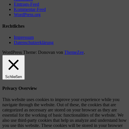
Eintrags-Feed
Kommentar-Feed
WordPress.org
Rechtliches
Impressum
Datenschutzerklärung
WordPress Theme: Donovan von
ThemeZee
.
Schließen
Privacy Overview
This website uses cookies to improve your experience while you
navigate through the website. Out of these, the cookies that are
categorized as necessary are stored on your browser as they are
essential for the working of basic functionalities of the website. We
also use third-party cookies that help us analyze and understand how
you use this website. These cookies will be stored in your browser