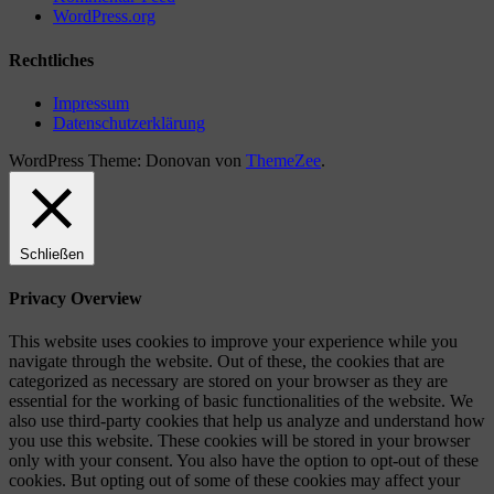
WordPress.org
Rechtliches
Impressum
Datenschutzerklärung
WordPress Theme: Donovan von
ThemeZee
.
Schließen
Privacy Overview
This website uses cookies to improve your experience while you
navigate through the website. Out of these, the cookies that are
categorized as necessary are stored on your browser as they are
essential for the working of basic functionalities of the website. We
also use third-party cookies that help us analyze and understand how
you use this website. These cookies will be stored in your browser
only with your consent. You also have the option to opt-out of these
cookies. But opting out of some of these cookies may affect your