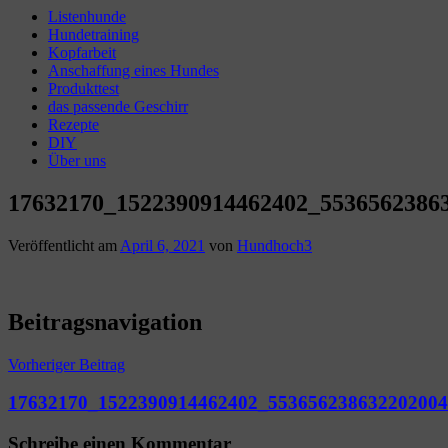
Listenhunde
Hundetraining
Kopfarbeit
Anschaffung eines Hundes
Produkttest
das passende Geschirr
Rezepte
DIY
Über uns
17632170_1522390914462402_5536562386
Veröffentlicht am
April 6, 2021
von
Hundhoch3
Beitragsnavigation
Vorheriger Beitrag
17632170_1522390914462402_553656238632202004
Schreibe einen Kommentar