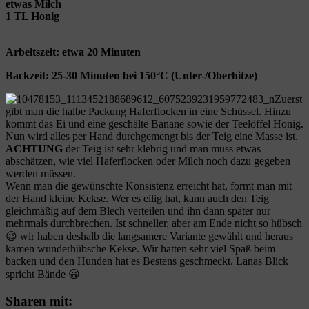
etwas Milch
1 TL Honig
Arbeitszeit: etwa 20 Minuten
Backzeit: 25-30 Minuten bei 150°C (Unter-/Oberhitze)
Zuerst
gibt man die halbe Packung Haferflocken in eine Schüssel. Hinzu
kommt das Ei und eine geschälte Banane sowie der Teelöffel Honig.
Nun wird alles per Hand durchgemengt bis der Teig eine Masse ist.
ACHTUNG
der Teig ist sehr klebrig und man muss etwas
abschätzen, wie viel Haferflocken oder Milch noch dazu gegeben
werden müssen.
Wenn man die gewünschte Konsistenz erreicht hat, formt man mit
der Hand kleine Kekse. Wer es eilig hat, kann auch den Teig
gleichmäßig auf dem Blech verteilen und ihn dann später nur
mehrmals durchbrechen. Ist schneller, aber am Ende nicht so hübsch
😉 wir haben deshalb die langsamere Variante gewählt und heraus
kamen wunderhübsche Kekse. Wir hatten sehr viel Spaß beim
backen und den Hunden hat es Bestens geschmeckt. Lanas Blick
spricht Bände 😀
Sharen mit: