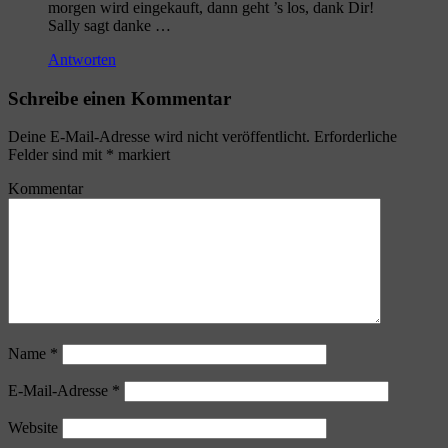
morgen wird eingekauft, dann geht ’s los, dank Dir!
Sally sagt danke …
Antworten
Schreibe einen Kommentar
Deine E-Mail-Adresse wird nicht veröffentlicht.
Erforderliche
Felder sind mit
*
markiert
Kommentar
Name
*
E-Mail-Adresse
*
Website