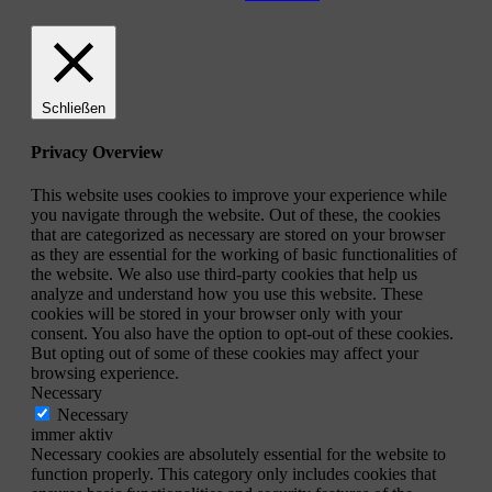
Schließen
Privacy Overview
This website uses cookies to improve your experience while
you navigate through the website. Out of these, the cookies
that are categorized as necessary are stored on your browser
as they are essential for the working of basic functionalities of
the website. We also use third-party cookies that help us
analyze and understand how you use this website. These
cookies will be stored in your browser only with your
consent. You also have the option to opt-out of these cookies.
But opting out of some of these cookies may affect your
browsing experience.
Necessary
Necessary
immer aktiv
Necessary cookies are absolutely essential for the website to
function properly. This category only includes cookies that