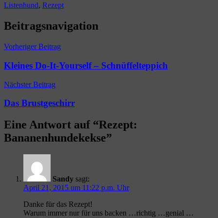
Listenhund
,
Rezept
Beitragsnavigation
Vorheriger Beitrag
Kleines Do-It-Yourself – Schnüffelteppich
Nächster Beitrag
Das Brustgeschirr
Eine Antwort auf “
Rezept:
Bananenhundekekse
”
Sandy
sagt:
April 21, 2015 um 11:22 p.m. Uhr
Danke für das Rezept!
Warum immer nur für uns backen …richtig …genial …