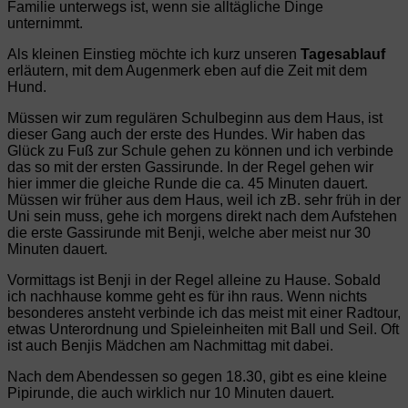
Familie unterwegs ist, wenn sie alltägliche Dinge
unternimmt.
Als kleinen Einstieg möchte ich kurz unseren
Tagesablauf
erläutern, mit dem Augenmerk eben auf die Zeit mit dem
Hund.
Müssen wir zum regulären Schulbeginn aus dem Haus, ist
dieser Gang auch der erste des Hundes. Wir haben das
Glück zu Fuß zur Schule gehen zu können und ich verbinde
das so mit der ersten Gassirunde. In der Regel gehen wir
hier immer die gleiche Runde die ca. 45 Minuten dauert.
Müssen wir früher aus dem Haus, weil ich zB. sehr früh in der
Uni sein muss, gehe ich morgens direkt nach dem Aufstehen
die erste Gassirunde mit Benji, welche aber meist nur 30
Minuten dauert.
Vormittags ist Benji in der Regel alleine zu Hause. Sobald
ich nachhause komme geht es für ihn raus. Wenn nichts
besonderes ansteht verbinde ich das meist mit einer Radtour,
etwas Unterordnung und Spieleinheiten mit Ball und Seil. Oft
ist auch Benjis Mädchen am Nachmittag mit dabei.
Nach dem Abendessen so gegen 18.30, gibt es eine kleine
Pipirunde, die auch wirklich nur 10 Minuten dauert.