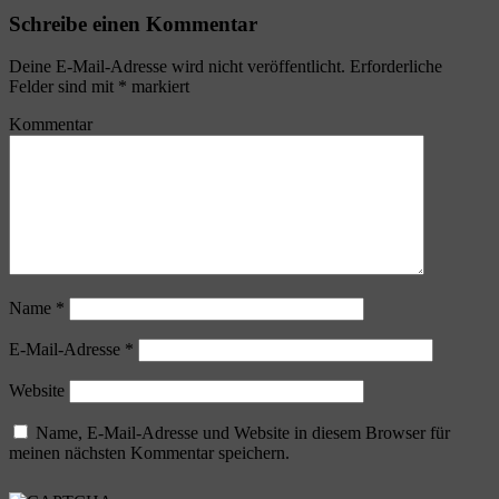
Schreibe einen Kommentar
Deine E-Mail-Adresse wird nicht veröffentlicht.
Erforderliche
Felder sind mit
*
markiert
Kommentar
Name
*
E-Mail-Adresse
*
Website
Name, E-Mail-Adresse und Website in diesem Browser für
meinen nächsten Kommentar speichern.