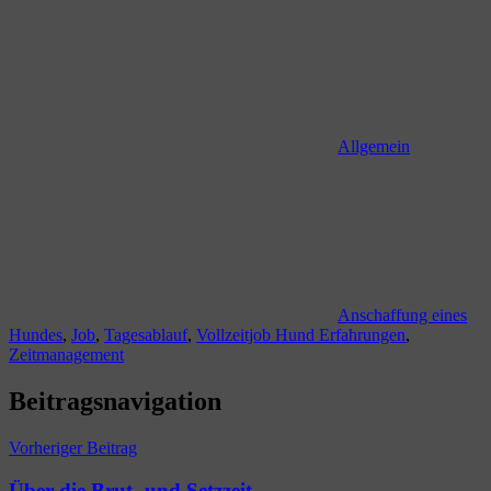
Allgemein
Anschaffung eines
Hundes
,
Job
,
Tagesablauf
,
Vollzeitjob Hund Erfahrungen
,
Zeitmanagement
Beitragsnavigation
Vorheriger Beitrag
Über die Brut- und Setzzeit