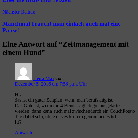
Nächster Beitrag
Manchmal braucht man einfach auch mal eine
Pause!
Eine Antwort auf “
Zeitmanagement mit
einem Hund
”
Lena Mai
sagt:
Dezember 5, 2016 um 7:56 p.m. Uhr
Hi,
das ist ein guter Zeitplan, wenn man berufstätig ist.
Das Gute ist, wenn die 4 Beiner täglich gut ausgelastet
werden, dann kann auch mal zwischendurch ein CouchPotato
Tag dabei sein, ohne das es krumm genommen wird.
LG
Antworten