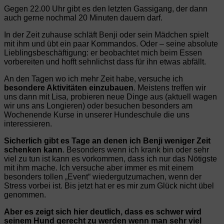
Gegen 22.00 Uhr gibt es den letzten Gassigang, der dann
auch gerne nochmal 20 Minuten dauern darf.
In der Zeit zuhause schläft Benji oder sein Mädchen spielt
mit ihm und übt ein paar Kommandos. Oder – seine absolute
Lieblingsbeschäftigung: er beobachtet mich beim Essen
vorbereiten und hofft sehnlichst dass für ihn etwas abfällt.
An den Tagen wo ich mehr Zeit habe, versuche ich
besondere Aktivitäten einzubauen
. Meistens treffen wir
uns dann mit Lisa, probieren neue Dinge aus (aktuell wagen
wir uns ans Longieren) oder besuchen besonders am
Wochenende Kurse in unserer Hundeschule die uns
interessieren.
Sicherlich gibt es Tage an denen ich Benji weniger Zeit
schenken kann
. Besonders wenn ich krank bin oder sehr
viel zu tun ist kann es vorkommen, dass ich nur das Nötigste
mit ihm mache. Ich versuche aber immer es mit einem
besonders tollen „Event“ wiedergutzumachen, wenn der
Stress vorbei ist. Bis jetzt hat er es mir zum Glück nicht übel
genommen.
Aber es zeigt sich hier deutlich, dass es schwer wird
seinem Hund gerecht zu werden wenn man sehr viel