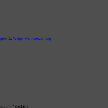
dgeback
,
Welpe
,
Welpenerziehung
sind mit
*
markiert