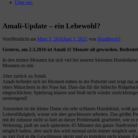
Über uns
Amali-Update – ein Lebewohl?
Veröffentlicht am
März 3, 2016
Juni 3, 2021
von
Hundhoch3
Gestern, am 2.3.2016 ist Amali 11 Monate alt geworden. Bedeute
In den letzten Monaten hat sich viel bei unserer kleinsten Hundedame
Monaten zu mir.
Aber zurück zu Amali.
Amali befindet sich im Moment mitten in der Pubertät und zeigt das
eines Mäuschens in der Nase hat. Dass das für die hübsche Ridgeback
eingeschlichen: Spielzeug klauen und bloß nicht wieder zurückbringe
anstrengend!
Ansonsten ist die kleine Dame ein sehr schlaues Hundekind, weiß ga
Leinenführigkeit, woran wir aber geschlossen arbeiten. Das größte Pro
mit ihr zuhause nicht so hart an dieser Problematik gearbeitet, wie es e
Wohnung, jault sie nach spätestens 45 Minuten das ganze Stadtviert
möglich halten, aber auch das wird nunmal nicht immer möglich sein. W
so viel Zeit in die Gewöhnung steckt und es trotzdem nicht klappt. F