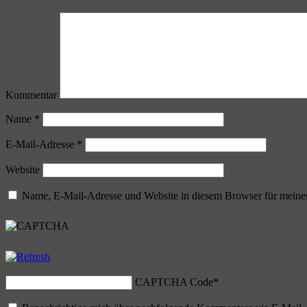
Kommentar
Name
*
E-Mail-Adresse
*
Website
Name, E-Mail-Adresse und Website in diesem Browser für meine
CAPTCHA Code
*