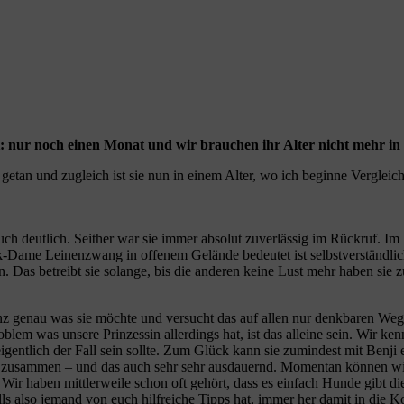
t: nur noch einen Monat und wir brauchen ihr Alter nicht mehr i
 getan und zugleich ist sie nun in einem Alter, wo ich beginne Verglei
 auch deutlich. Seither war sie immer absolut zuverlässig im Rückruf.
-Dame Leinenzwang in offenem Gelände bedeutet ist selbstverständlich.
n. Das betreibt sie solange, bis die anderen keine Lust mehr haben si
nz genau was sie möchte und versucht das auf allen nur denkbaren Weg
blem was unsere Prinzessin allerdings hat, ist das alleine sein. Wir ke
igentlich der Fall sein sollte. Zum Glück kann sie zumindest mit Benji ei
el zusammen – und das auch sehr sehr ausdauernd. Momentan können wir
ir haben mittlerweile schon oft gehört, dass es einfach Hunde gibt die
alls also jemand von euch hilfreiche Tipps hat, immer her damit in die