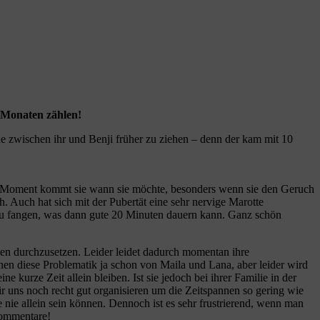
n Monaten zählen!
che zwischen ihr und Benji früher zu ziehen – denn der kam mit 10
 Im Moment kommt sie wann sie möchte, besonders wenn sie den Geruch
 Auch hat sich mit der Pubertät eine sehr nervige Marotte
e zu fangen, was dann gute 20 Minuten dauern kann. Ganz schön
en durchzusetzen. Leider leidet dadurch momentan ihre
nnen diese Problematik ja schon von Maila und Lana, aber leider wird
ne kurze Zeit allein bleiben. Ist sie jedoch bei ihrer Familie in der
 uns noch recht gut organisieren um die Zeitspannen so gering wie
 nie allein sein können. Dennoch ist es sehr frustrierend, wenn man
 Kommentare!