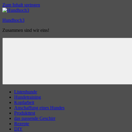
Zum Inhalt springen
Hundhoch3
Zusammen sind wir eins!
Listenhunde
Hundetraining
Kopfarbeit
Anschaffung eines Hundes
Produkttest
das passende Geschirr
Rezepte
DIY