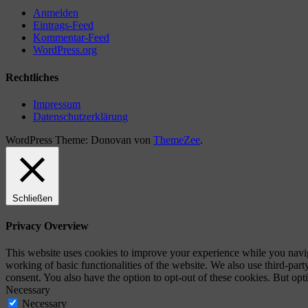
Anmelden
Eintrags-Feed
Kommentar-Feed
WordPress.org
Rechtliches
Impressum
Datenschutzerklärung
WordPress Theme: Donovan von
ThemeZee
.
Schließen
Privacy Overview
This website uses cookies to improve your experience while you navigat
working of basic functionalities of the website. We also use third-pa
consent. You also have the option to opt-out of these cookies. But op
Necessary
Necessary