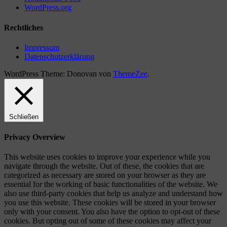
WordPress.org
Rechtliches
Impressum
Datenschutzerklärung
WordPress Theme: Donovan von
ThemeZee
.
Schließen
Privacy Overview
This website uses cookies to improve your experience while you
navigate through the website. Out of these, the cookies that are
categorized as necessary are stored on your browser as they are
essential for the working of basic functionalities of the website. We
also use third-party cookies that help us analyze and understand how
you use this website. These cookies will be stored in your browser
only with your consent. You also have the option to opt-out of these
cookies. But opting out of some of these cookies may affect your