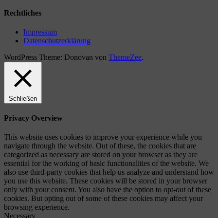
Rechtliches
Impressum
Datenschutzerklärung
WordPress Theme: Donovan von
ThemeZee
.
Schließen
Privacy Overview
This website uses cookies to improve your experience while you
navigate through the website. Out of these, the cookies that are
categorized as necessary are stored on your browser as they are
essential for the working of basic functionalities of the website. We
also use third-party cookies that help us analyze and understand how
you use this website. These cookies will be stored in your browser
only with your consent. You also have the option to opt-out of these
cookies. But opting out of some of these cookies may affect your
browsing experience.
Necessary