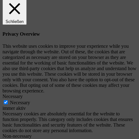
Schließen
Privacy Overview
This website uses cookies to improve your experience while you
navigate through the website. Out of these, the cookies that are
categorized as necessary are stored on your browser as they are
essential for the working of basic functionalities of the website. We
also use third-party cookies that help us analyze and understand how
you use this website. These cookies will be stored in your browser
only with your consent. You also have the option to opt-out of these
cookies. But opting out of some of these cookies may affect your
browsing experience.
Necessary
Necessary
immer aktiv
Necessary cookies are absolutely essential for the website to
function properly. This category only includes cookies that ensures
basic functionalities and security features of the website. These
cookies do not store any personal information.
Non-necessary