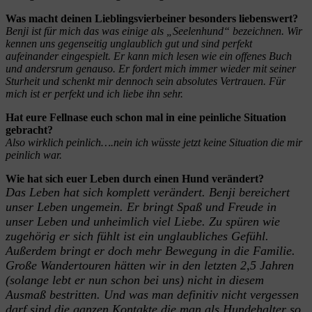
Was macht deinen Lieblingsvierbeiner besonders liebenswert?
Benji ist für mich das was einige als „Seelenhund“ bezeichnen. Wir
kennen uns gegenseitig unglaublich gut und sind perfekt
aufeinander eingespielt. Er kann mich lesen wie ein offenes Buch
und andersrum genauso. Er fordert mich immer wieder mit seiner
Sturheit und schenkt mir dennoch sein absolutes Vertrauen. Für
mich ist er perfekt und ich liebe ihn sehr.
Hat eure Fellnase euch schon mal in eine peinliche Situation
gebracht?
Also wirklich peinlich….nein ich wüsste jetzt keine Situation die mir
peinlich war.
Wie hat sich euer Leben durch einen Hund verändert?
Das Leben hat sich komplett verändert. Benji bereichert
unser Leben ungemein. Er bringt Spaß und Freude in
unser Leben und unheimlich viel Liebe. Zu spüren wie
zugehörig er sich fühlt ist ein unglaubliches Gefühl.
Außerdem bringt er doch mehr Bewegung in die Familie.
Große Wandertouren hätten wir in den letzten 2,5 Jahren
(solange lebt er nun schon bei uns) nicht in diesem
Ausmaß bestritten. Und was man definitiv nicht vergessen
darf sind die ganzen Kontakte die man als Hundehalter so