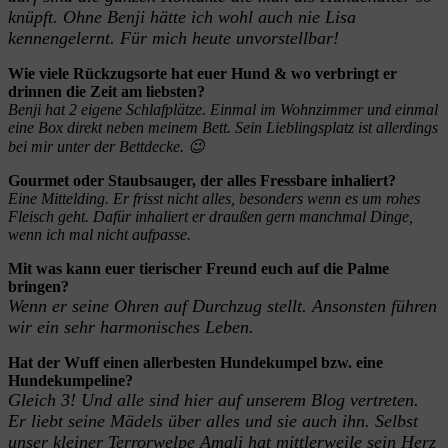
knüpft. Ohne Benji hätte ich wohl auch nie Lisa
kennengelernt. Für mich heute unvorstellbar!
Wie viele Rückzugsorte hat euer Hund & wo verbringt er
drinnen die Zeit am liebsten?
Benji hat 2 eigene Schlafplätze. Einmal im Wohnzimmer und einmal
eine Box direkt neben meinem Bett. Sein Lieblingsplatz ist allerdings
bei mir unter der Bettdecke. 😉
Gourmet oder Staubsauger, der alles Fressbare inhaliert?
Eine Mittelding. Er frisst nicht alles, besonders wenn es um rohes
Fleisch geht. Dafür inhaliert er draußen gern manchmal Dinge,
wenn ich mal nicht aufpasse.
Mit was kann euer tierischer Freund euch auf die Palme
bringen?
Wenn er seine Ohren auf Durchzug stellt. Ansonsten führen
wir ein sehr harmonisches Leben.
Hat der Wuff einen allerbesten Hundekumpel bzw. eine
Hundekumpeline?
Gleich 3! Und alle sind hier auf unserem Blog vertreten.
Er liebt seine Mädels über alles und sie auch ihn. Selbst
unser kleiner Terrorwelpe Amali hat mittlerweile sein Herz