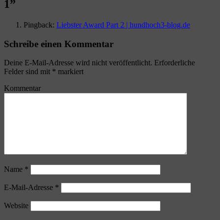
1
”
Pingback:
Liebster Award Part 2 | hundhoch3-blog.de
Schreibe einen Kommentar
Deine E-Mail-Adresse wird nicht veröffentlicht.
Erforderliche
Felder sind mit
*
markiert
Kommentar
Name
*
E-Mail-Adresse
*
Website