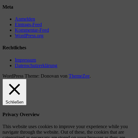
Meta
Anmelden
Eintrags-Feed
Kommentar-Feed
WordPress.org
Rechtliches
Impressum
Datenschutzerklärung
WordPress Theme: Donovan von
ThemeZee
.
Schließen
Privacy Overview
This website uses cookies to improve your experience while you
navigate through the website. Out of these, the cookies that are
categorized as necessary are stored on your browser as they are