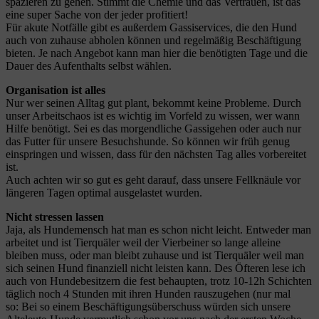
spazieren zu gehen. Stimmt die Chemie und das Vertrauen, ist das
eine super Sache von der jeder profitiert!
Für akute Notfälle gibt es außerdem Gassiservices, die den Hund
auch von zuhause abholen können und regelmäßig Beschäftigung
bieten. Je nach Angebot kann man hier die benötigten Tage und die
Dauer des Aufenthalts selbst wählen.
Organisation ist alles
Nur wer seinen Alltag gut plant, bekommt keine Probleme. Durch
unser Arbeitschaos ist es wichtig im Vorfeld zu wissen, wer wann
Hilfe benötigt. Sei es das morgendliche Gassigehen oder auch nur
das Futter für unsere Besuchshunde. So können wir früh genug
einspringen und wissen, dass für den nächsten Tag alles vorbereitet
ist.
Auch achten wir so gut es geht darauf, dass unsere Fellknäule vor
längeren Tagen optimal ausgelastet wurden.
Nicht stressen lassen
Jaja, als Hundemensch hat man es schon nicht leicht. Entweder man
arbeitet und ist Tierquäler weil der Vierbeiner so lange alleine
bleiben muss, oder man bleibt zuhause und ist Tierquäler weil man
sich seinen Hund finanziell nicht leisten kann. Des Öfteren lese ich
auch von Hundebesitzern die fest behaupten, trotz 10-12h Schichten
täglich noch 4 Stunden mit ihren Hunden rauszugehen (nur mal
so: Bei so einem Beschäftigungsüberschuss würden sich unsere