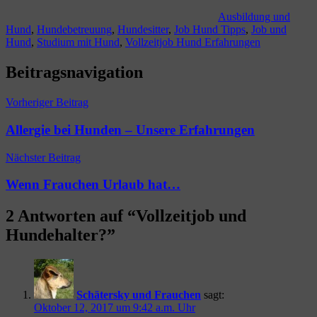
Ausbildung und
Hund
,
Hundebetreuung
,
Hundesitter
,
Job Hund Tipps
,
Job und
Hund
,
Studium mit Hund
,
Vollzeitjob Hund Erfahrungen
Beitragsnavigation
Vorheriger Beitrag
Allergie bei Hunden – Unsere Erfahrungen
Nächster Beitrag
Wenn Frauchen Urlaub hat…
2 Antworten auf “
Vollzeitjob und
Hundehalter?
”
Schätersky und Frauchen
sagt:
Oktober 12, 2017 um 9:42 a.m. Uhr