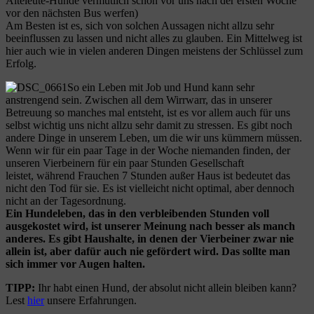
Alteleute-Hunde vermutlich schon vor uns nach der ersten Woche
vor den nächsten Bus werfen)
Am Besten ist es, sich von solchen Aussagen nicht allzu sehr
beeinflussen zu lassen und nicht alles zu glauben. Ein Mittelweg ist
hier auch wie in vielen anderen Dingen meistens der Schlüssel zum
Erfolg.
So ein Leben mit Job und Hund kann sehr
anstrengend sein. Zwischen all dem Wirrwarr, das in unserer
Betreuung so manches mal entsteht, ist es vor allem auch für uns
selbst wichtig uns nicht allzu sehr damit zu stressen. Es gibt noch
andere Dinge in unserem Leben, um die wir uns kümmern müssen.
Wenn wir für ein paar Tage in der Woche niemanden finden, der
unseren Vierbeinern für ein paar Stunden Gesellschaft
leistet, während Frauchen 7 Stunden außer Haus ist bedeutet das
nicht den Tod für sie. Es ist vielleicht nicht optimal, aber dennoch
nicht an der Tagesordnung.
Ein Hundeleben, das in den verbleibenden Stunden voll
ausgekostet wird, ist unserer Meinung nach besser als manch
anderes. Es gibt Haushalte, in denen der Vierbeiner zwar nie
allein ist, aber dafür auch nie gefördert wird. Das sollte man
sich immer vor Augen halten.
TIPP:
Ihr habt einen Hund, der absolut nicht allein bleiben kann?
Lest
hier
unsere Erfahrungen.