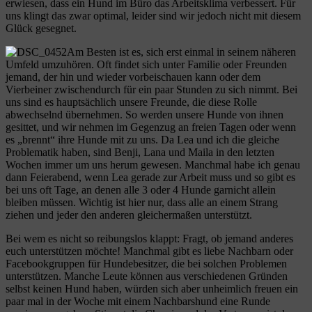
erwiesen, dass ein Hund im Büro das Arbeitsklima verbessert. Für
uns klingt das zwar optimal, leider sind wir jedoch nicht mit diesem
Glück gesegnet.
Am Besten ist es, sich erst einmal in seinem näheren
Umfeld umzuhören. Oft findet sich unter Familie oder Freunden
jemand, der hin und wieder vorbeischauen kann oder dem
Vierbeiner zwischendurch für ein paar Stunden zu sich nimmt. Bei
uns sind es hauptsächlich unsere Freunde, die diese Rolle
abwechselnd übernehmen. So werden unsere Hunde von ihnen
gesittet, und wir nehmen im Gegenzug an freien Tagen oder wenn
es „brennt“ ihre Hunde mit zu uns. Da Lea und ich die gleiche
Problematik haben, sind Benji, Lana und Maila in den letzten
Wochen immer um uns herum gewesen. Manchmal habe ich genau
dann Feierabend, wenn Lea gerade zur Arbeit muss und so gibt es
bei uns oft Tage, an denen alle 3 oder 4 Hunde garnicht allein
bleiben müssen. Wichtig ist hier nur, dass alle an einem Strang
ziehen und jeder den anderen gleichermaßen unterstützt.
Bei wem es nicht so reibungslos klappt: Fragt, ob jemand anderes
euch unterstützen möchte! Manchmal gibt es liebe Nachbarn oder
Facebookgruppen für Hundebesitzer, die bei solchen Problemen
unterstützen. Manche Leute können aus verschiedenen Gründen
selbst keinen Hund haben, würden sich aber unheimlich freuen ein
paar mal in der Woche mit einem Nachbarshund eine Runde