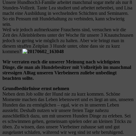
Unsere Hundhoch3-Familie arbeitet manchmal sogar mehr als nur 8
Stunden-Vollzeit. Tante Lea studiert und arbeitet nebenbei, und Lisa
macht eine Ausbildung in wechselnden Schichten und Seminaren.
So ein Pensum mit Hundehaltung zu verbinden, kann schwierig
sein.
Weil wir jedoch aufmerksame Frauchens sind, versuchen wir die
Zeit des Alleinbleibens unter der Woche für unsere 3 Knautschnasen
jedoch so gering wie möglich zu halten. Aber wie bringt man in
diesem straffen Zeitplan 3 Hunde unter, ohne dass sie zu kurz
kommen?
Wir verraten euch die unserer Meinung nach wichtigsten
Dinge, die man als Hundebesitzer mit Vollzeitjob im manchmal
stressigen Alltag unseren Vierbeinern zuliebe unbedingt
beachten sollte.
Grundbedürfnisse ernst nehmen
Neben dem Job sollte der Hund nie zu kurz kommen. Schöne
Momente machen das Leben lebenswert und es liegt an uns, unseren
Hunden das zu ermöglichen – egal, wie es in unserem Leben
aussieht. Deshalb nutzen wir unsere freien Tage nahezu
ausschließlich dazu, um mit unseren Hunden Dinge zu erleben. Sei
es schwimmen gehen, gemeinsam spielen oder an kleinen Tricks zu
üben. Zu wissen, dass unsere Vierbeiner zuhause satt und gut
ausgelastet schlafen, während wir weg sind ist sehr beruhigend.