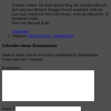
Schöner Artikel. Ich finde deinen Blog toll, deshalb habe ich
dich mal zum Mystery Blogger Award nominiert. Falls du
Lust hast, würde ich mich sehr freuen, wenn du mitmachst. 🙂
Herzliche Grüße,
Nora mit Mia und Kalle
Antworten
Pingback:
See You Soon – Hundhoch3
Schreibe einen Kommentar
Deine E-Mail-Adresse wird nicht veröffentlicht.
Erforderliche
Felder sind mit
*
markiert
Kommentar
Name
*