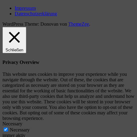
Impressum
Datenschutzerklärung
WordPress Theme: Donovan von
ThemeZee
.
Schließen
Privacy Overview
This website uses cookies to improve your experience while you
navigate through the website. Out of these, the cookies that are
categorized as necessary are stored on your browser as they are
essential for the working of basic functionalities of the website. We
also use third-party cookies that help us analyze and understand how
you use this website. These cookies will be stored in your browser
only with your consent. You also have the option to opt-out of these
cookies. But opting out of some of these cookies may affect your
browsing experience.
Necessary
Necessary
immer aktiv