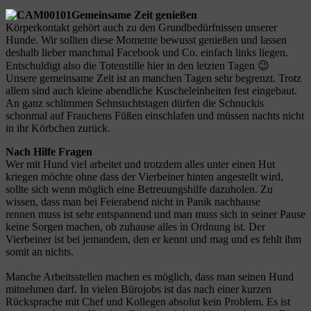
Gemeinsame Zeit genießen
Körperkontakt gehört auch zu den Grundbedürfnissen unserer
Hunde. Wir sollten diese Momente bewusst genießen und lassen
deshalb lieber manchmal Facebook und Co. einfach links liegen.
Entschuldigt also die Totenstille hier in den letzten Tagen 😉
Unsere gemeinsame Zeit ist an manchen Tagen sehr begrenzt. Trotz
allem sind auch kleine abendliche Kuscheleinheiten fest eingebaut.
An ganz schlimmen Sehnsuchtstagen dürfen die Schnuckis
schonmal auf Frauchens Füßen einschlafen und müssen nachts nicht
in ihr Körbchen zurück.
Nach Hilfe Fragen
Wer mit Hund viel arbeitet und trotzdem alles unter einen Hut
kriegen möchte ohne dass der Vierbeiner hinten angestellt wird,
sollte sich wenn möglich eine Betreuungshilfe dazuholen. Zu
wissen, dass man bei Feierabend nicht in Panik nachhause
rennen muss ist sehr entspannend und man muss sich in seiner Pause
keine Sorgen machen, ob zuhause alles in Ordnung ist. Der
Vierbeiner ist bei jemandem, den er kennt und mag und es fehlt ihm
somit an nichts.
Manche Arbeitsstellen machen es möglich, dass man seinen Hund
mitnehmen darf. In vielen Bürojobs ist das nach einer kurzen
Rücksprache mit Chef und Kollegen absolut kein Problem. Es ist